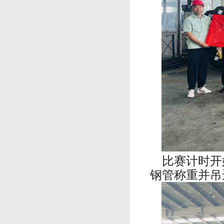
比赛计时开
钢管称重并吊