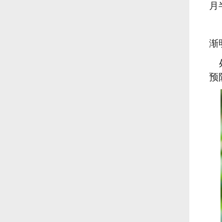
月
渐
处
预